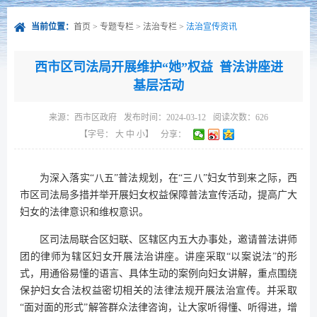
当前位置：
首页
>
专题专栏
>
法治专栏
>
法治宣传资讯
西市区司法局开展维护“她”权益 普法讲座进
基层活动
来源：
西市区政府
发布时间：2024-03-12
阅读次数：
626
【字号：
大
中
小
】
分享：
为深入落实“八五”普法规划，在“三八”妇女节到来之际，西
市区司法局多措并举开展妇女权益保障普法宣传活动，提高广大
妇女的法律意识和维权意识。
区司法局联合区妇联、区辖区内五大办事处，邀请普法讲师
团的律师为辖区妇女开展法治讲座。讲座采取“以案说法”的形
式，用通俗易懂的语言、具体生动的案例向妇女讲解，重点围绕
保护妇女合法权益密切相关的法律法规开展法治宣传。并采取
“面对面的形式”解答群众法律咨询，让大家听得懂、听得进，增