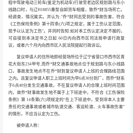
程中驾驶电动三轮车(鉴定为机动车)行驶至老边区规划路与东小
线路口时，与辽H18855重型自卸货车相撞，致乔*财当场死亡。
经调查，情况属实。并认为:“乔*财同志受到的事故伤害，符合
《工伤保险条例》第十四条(六)项之规定，属于工伤认定范围，
现予以认定为工伤”。并同时告知:如对本工伤认定决定不服的，
可自接到本决定书之日起 60日内向西市区司法局申请行政复
议，或者六个月内向西市区人民法院提起行政诉讼。
复议申请人的住所地即经营场所位于辽宁省营口市西市区青
花大街东234甲号,而乔*财交通事故地点位于规划路与东小线路
口，事故发生地点不在乔*财到复议申请人上班的合理路线范围
之内。且复议申请人职工上班时间为早6点30分到厂，而乔*财系
于6点40分发生交通事故，不在复议申请人的合理上班时间范围
内，故乔*财事故发生地不属于上下班途中，不符合《工伤保险
条例》第 14条第(六)项规定的“在上下班途中，受到非本人主要
责任的交通事故或者城市轨道交通、客运轮渡、火车事故伤害”
的情形，不应当认定为工伤。
被申请人称：