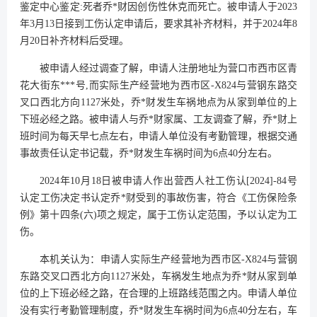
鉴定中心鉴定:死者乔*财因创伤性休克而死亡。被申请人于2023
年3月13日接到工伤认定申请后，要求其补齐材料，并于2024年8
月20日补齐材料后受理。
被申请人经过调查了解，申请人注册地址为营口市西市区青
花大街东***号,而实际生产经营地为西市区-X824与营钢东路交
叉口西北方向1127米处，乔*财发生车祸地点为从家到单位的上
下班必经之路。被申请人与乔*财家属、工友调查了解，乔*财上
班时间为每天早七点左右，申请人单位没有考勤管理，根据交通
事故责任认定书记载，乔*财发生车祸时间为6点40分左右。
2024年10月18日被申请人作出营西人社工伤认[2024]-84号
认定工伤决定书认定乔*财受到的事故伤害，符合《工伤保险条
例》第十四条(六)项之规定，属于工伤认定范围，予以认定为工
伤。
本机关认为：申请人实际生产经营地为西市区-X824与营钢
东路交叉口西北方向1127米处，车祸发生地点为乔*财从家到单
位的上下班必经之路，在合理的上班路线范围之内。申请人单位
没有实行考勤管理制度，乔*财发生车祸时间为6点40分左右，车