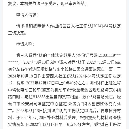
复议，本机关依法已予受理，现已审理终结。
申请人请求：
请求撤销被申请人作出的营西人社工伤认[2024]-84号认定
工伤决定。
申请人称：
第三人系乔*财的全体法定继承人(身份证号码:21081119***
*****)。2024年3月13日,被申请人对乔*财于 2022年12月17日6点
40分左右在老边区规划路与东小线路口因交通事故死亡一事，于
2024年10月18日作出营西人社工伤认[2024]-84号认定工伤决定
书，载明“2022年12月17日早上6点40分左右，乔*财在上班过程
中驾驶电动三轮车(鉴定为机动车)行驶至老边区规划路与东小线
路口时，与辽H18855重型自卸货车相撞，致乔*财当场死亡。经
营口市公安局司法鉴定中心鉴定:死者乔*财因创伤性休克而死
亡。2023年3月13日接到温广明的工伤认定申请后，要求补齐材
料，于2024年8月20日补齐材料后受理。根据提交的材料调查核
实情况如下:2022年12月17日早上6点40分左右，乔*财在上班过