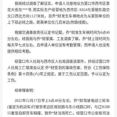
我局经过调查了解证实，申请人注册地址为营口市西市区青
花大街东***号,而实际生产经营地为西市区-X824与营钢东路交
叉口西北方向1127米处，且乔*财发生车祸地点为从家到单位的
上下班必经之路，距离单位仅几百米远(附路线图)。
根据交通事故责任认定书记载，乔*财发生车祸时间为6点40
分左右，经我局与乔*财家属、工友调查了解，乔*财上班时间为
每天早七点左右，且申请人单位没有考勤管理，而申请人也没有
提供相应考勤。
经营口市人社局与西市区人社局调查该案件，并经过营口市
人社局工亡联席会认定:乔*财受到的事故伤害，符合《工伤保险
条例》第十四条(六)项之规定，属于工伤认定范围，予以认定为
工伤。
经审理查明：
2022年12月17日早上6点40分左右，乔*财驾驶电动三轮车
(鉴定为机动车)行驶至老边区规划路与东小线路口时，与辽H188
55重型自卸货车相撞，致乔*财当场死亡。经营口市公安局司法