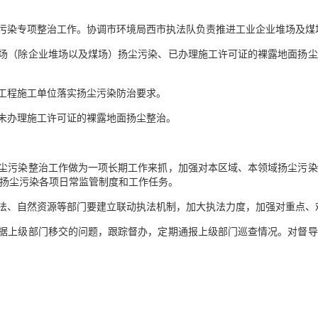
尘污染专项整治工作。协调市环境局西市执法队负责推进工业企业堆场及
堆场（除企业堆场以及煤场）扬尘污染、已办理施工许可证的裸露地面扬
织工程施工单位落实扬尘污染防治要求。
让未办理施工许可证的裸露地面扬尘整治。
扬尘污染整治工作做为一项长期工作来抓，加强对本区域、本领域扬尘污
扬尘污染各项日常监管制度和工作任务。
执法、自然资源等部门要建立联动执法机制，加大执法力度，加强对重点、
根据上级部门移交的问题，跟踪督办，定期通报上级部门巡查情况。对督