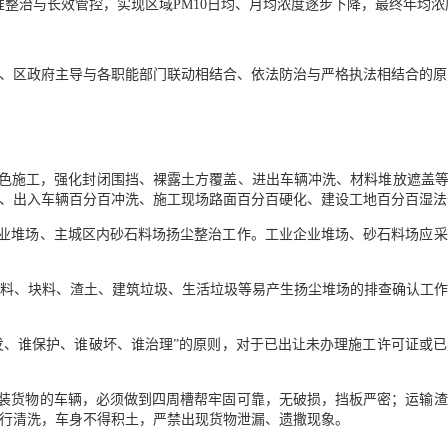
过精准整治与长效管控，实现区域PM10日均、月均浓度逐步下降，最终年
、区政府主导与各职能部门联动相结合、依法防治与严格执法相结合的原
绿色施工，强化封闭围挡、裸露土方覆盖、进出车辆冲洗、材料堆放遮盖等
、出入车辆百分百冲洗、施工现场路面百分百硬化、建设工地百分百湿法
企业堆场、主城区内砂石料场扬尘整治工作。工业企业堆场、砂石料场应
料、块料、渣土、建筑垃圾、生活垃圾等易产生扬尘堆场的排查确认工
开发、谁保护、谁破坏、谁治理”的原则，对于已出让未办理施工许可证或
散装货物的车辆，必须做到四周槽帮牢固可靠，无破损，挡板严密；运输
行清洗，车身不得积土，严禁出现货物泄漏、遗撒现象。