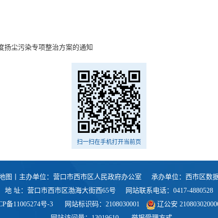
5年度扬尘污染专项整治方案的通知
扫一扫在手机打开当前页
地图
丨主办单位：营口市西市区人民政府办公室
承办单位：西市区数
地 址：营口市西市区渤海大街西65号
网站联系电话：0417-4880528
CP备11005274号-3
网站标识码：2108030001
辽公安 21080302000
网站访问量：13019610
举报受理方式