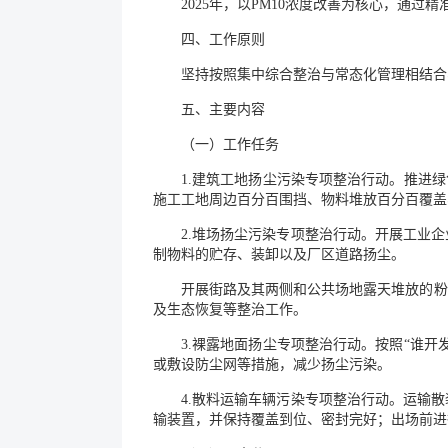
2025年，以PM10浓度改善为核心，通
四、工作原则
坚持按照集中综合整治与常态化管理相结合
五、主要内容
（一）工作任务
1.建筑工地扬尘污染专项整治行动。推进
施工工地周边百分百围挡、物料堆放百分百覆盖
2.堆场扬尘污染专项整治行动。开展工业
制物料的贮存、装卸以及厂区道路扬尘。
开展街路及其两侧和公共场地露天堆放的粉
及生态恢复等整治工作。
3.裸露地面扬尘专项整治行动。按照“谁
或敷设防尘网等措施，减少扬尘污染。
4.散料运输车辆污染专项整治行动。运输
输装置，并保持覆盖到位、密封完好；出场前进