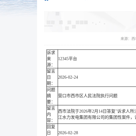
来源：
西
诉求
来
12345平台
源：
留言
日
2026-02-24
期：
问题
摘
营口市西市区人民法院执行问题
要：
留言
西市法院于2026年2月14日答复"诉求
内
江水力发电集团有限公司的集团性案件，该
容：
回复
日
2026-02-28