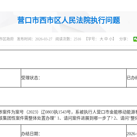
营口市西市区人民法院执行问题
市区政府
发布时间：2026-03-27
阅读次数：
2516
【字号：
大
中
小
】
分享：
受理状态：
已办
人所涉案件为案号（2023）辽0803执1543号，系被执行人营口市金能移
集团性案件需整体处置办理" 1、请问案件进展到哪一步了? 2、请问“整
办结日期：
2026-