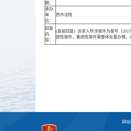
期：
承办
单
西市法院
位：
回复
(直接回复): 诉求人所涉案件为案号（2
内
团性案件，集团性案件需整体处置办理，
容：
网站