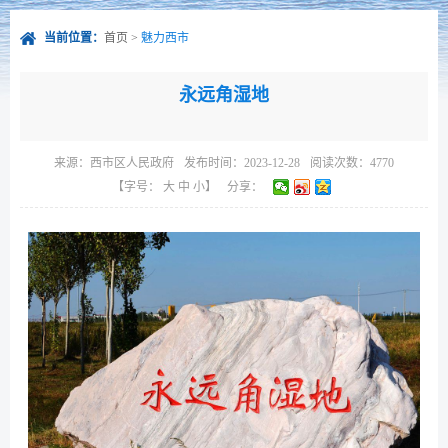
当前位置：
首页
>
魅力西市
永远角湿地
来源：
西市区人民政府
发布时间：2023-12-28
阅读次数：
4770
【字号：
大
中
小
】
分享：